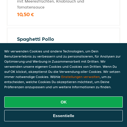
mit Meeresfrüchten, Knoblauch und
Tomatensauce
10,50 €
Spaghetti Pollo
mit Hähnchenstreifen, Broccoli und
Wir verwenden Cookies und andere Technologien, um Dein
Rahmsauce
Benutzererlebnis zu verbessern und zu personalisieren, für Analysen zur
11,40 €
Optimierung und Werbung in Zusammenarbeit mit Dritten. Wir
verwenden unsere eigenen Cookies und Cookies von Dritten. Wenn Du
auf OK klickst, akzeptierst Du die Verwendung aller Cookies. Wir setzen
immer notwendige Cookies. Wähle
Einstellungen verwalten
, um zu
Rindfleisch-Gerichte
entscheiden, welche Cookies Du akzeptieren möchtest, um Deine
Präferenzen anzupassen und um weitere Informationen zu finden.
Alle Fleischgerichte werden mit Kroketten und Salat serviert.
OK
Filetto al Pepe
Online Essen Bestellen
Essentielle
mit grünem Pfeffer und Rahmsauce
22,80 €