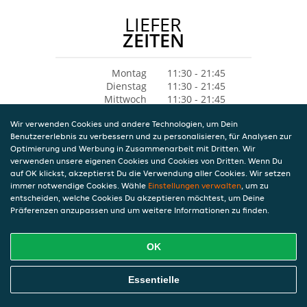
LIEFER
ZEITEN
Montag
11:30 - 21:45
Dienstag
11:30 - 21:45
Mittwoch
11:30 - 21:45
Donnerstag
11:30 - 21:45
Wir verwenden Cookies und andere Technologien, um Dein
Freitag
11:30 - 21:45
Benutzererlebnis zu verbessern und zu personalisieren, für Analysen zur
Samstag
11:30 - 21:45
Optimierung und Werbung in Zusammenarbeit mit Dritten. Wir
Sonntag
13:30 - 21:45
verwenden unsere eigenen Cookies und Cookies von Dritten. Wenn Du
auf OK klickst, akzeptierst Du die Verwendung aller Cookies. Wir setzen
immer notwendige Cookies. Wähle
Einstellungen verwalten
, um zu
entscheiden, welche Cookies Du akzeptieren möchtest, um Deine
Präferenzen anzupassen und um weitere Informationen zu finden.
OK
Essentielle