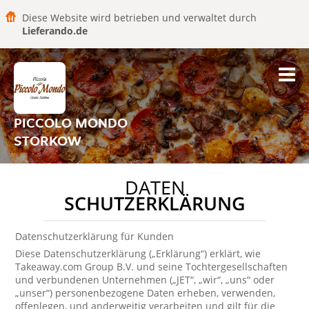
Diese Website wird betrieben und verwaltet durch
Lieferando.de
PICCOLO MONDO
STORKOW
DATEN
SCHUTZERKLÄRUNG
Datenschutzerklärung für Kunden
Diese Datenschutzerklärung („Erklärung“) erklärt, wie
Takeaway.com Group B.V. und seine Tochtergesellschaften
und verbundenen Unternehmen („JET“, „wir“, „uns“ oder
„unser“) personenbezogene Daten erheben, verwenden,
offenlegen, und anderweitig verarbeiten und gilt für die