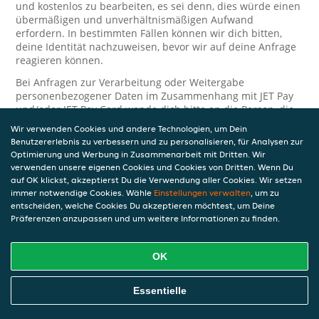
und kostenlos zu bearbeiten, es sei denn, dies würde einen
übermäßigen und unverhältnismäßigen Aufwand
erfordern. In bestimmten Fällen können wir dich bitten,
deine Identität nachzuweisen, bevor wir auf deine Anfrage
reagieren können.
Bei Anfragen zur Verarbeitung oder Weitergabe
personenbezogener Daten im Zusammenhang mit JET Pay
und/oder JET Pay Card wende dich bitte an die Person, die
dir das JET Pay-Guthaben gewährt (das kann dein
Wir verwenden Cookies und andere Technologien, um Dein
Arbeitgeber, Geschäftspartner usw. sein). Dies ist
Benutzererlebnis zu verbessern und zu personalisieren, für Analysen zur
erforderlich, da JET und die Person, die dir das Guthaben
Optimierung und Werbung in Zusammenarbeit mit Dritten. Wir
gewährt, eine separate Verantwortung für die Verarbeitung
verwenden unsere eigenen Cookies und Cookies von Dritten. Wenn Du
und den Schutz deiner personenbezogenen Daten haben.
auf OK klickst, akzeptierst Du die Verwendung aller Cookies. Wir setzen
immer notwendige Cookies. Wähle
Einstellungen verwalten
, um zu
Solltest du weitere Fragen oder Beschwerden in Bezug auf
entscheiden, welche Cookies Du akzeptieren möchtest, um Deine
die Verarbeitung deiner personenbezogenen Daten haben,
Präferenzen anzupassen und um weitere Informationen zu finden.
kontaktieren wir dich gerne. Wir würden uns auch über
Tipps oder Vorschläge zur Verbesserung unserer Erklärung
freuen.
OK
Sicherheit
Essentielle
JET nimmt den Schutz personenbezogener Daten sehr ernst